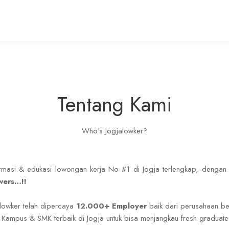
Tentang Kami
Who's Jogjalowker?
rmasi & edukasi lowongan kerja No #1 di Jogja terlengkap, dengan 
owers…!!
alowker telah dipercaya
12.000+ Employer
baik dari perusahaan be
 Kampus & SMK terbaik di Jogja untuk bisa menjangkau fresh graduat